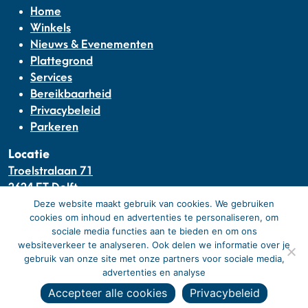
Home
Winkels
Nieuws & Evenementen
Plattegrond
Services
Bereikbaarheid
Privacybeleid
Parkeren
Locatie
Troelstralaan 71
2624 ET Delft
Deze website maakt gebruik van cookies. We gebruiken
Winkelcentrum De Hoven Passage
cookies om inhoud en advertenties te personaliseren, om
sociale media functies aan te bieden en om ons
Bij Winkelcentrum De Hoven Passage in Delft heeft u 70
websiteverkeer te analyseren. Ook delen we informatie over je
winkels en horecagelegenheden onder één dak en kunt
gebruik van onze site met onze partners voor sociale media,
u de eerste drie uur gratis parkeren.
advertenties en analyse
Accepteer alle cookies
Privacybeleid