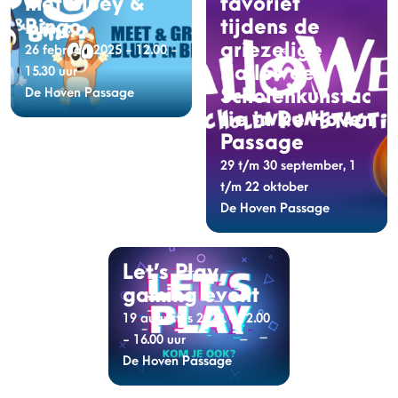
met Bluey &
favoriet
Bingo
tijdens de
griezelige
26 februari 2025 - 12.00 -
Halloween
15.30 uur
De Hoven Passage
Scholenkunstac
tie in De Hoven
Passage
29 t/m 30 september, 1
t/m 22 oktober
De Hoven Passage
Let’s Play
gaming event
19 augustus 2023 - 12.00
- 16.00 uur
De Hoven Passage