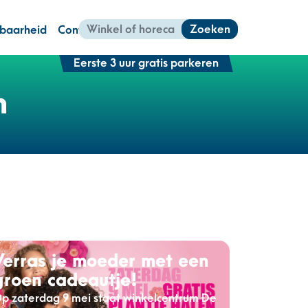
Zoeken
kbaarheid
Contact
Eerste 3 uur gratis parkeren
n
Verras je moeder met een
groen cadeautje!
p zaterdag 9 mei staat winkelcentrum De