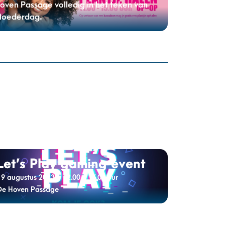
oven Passage volledig in het teken van
oederdag.
Let’s Play gaming event
19 augustus 2023 - 12.00 - 16.00 uur
De Hoven Passage