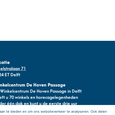
catie
oelstralaan 71
24 ET Delft
nkelcentrum De Hoven Passage
j Winkelcentrum De Hoven Passage in Delft
eft u 70 winkels en horecagelegenheden
der één dak en kunt u de eerste drie uur
atis parkeren.
 aan te bieden en om ons websiteverkeer te analyseren. Ook delen