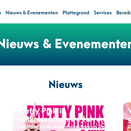
n
Nieuws & Evenementen
Plattegrond
Services
Berei
Nieuws & Evenemente
Nieuws
Pretty Pink in
winkelcentrum De Hoven
Zaterdag 6 juni staat winkelcentrum De
O