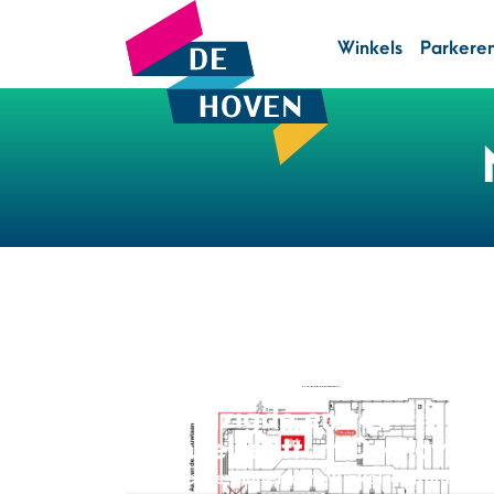
Winkels
Parkere
Gewijzigde entree
Winkelcentrum De Hoven
Bezoek je binnenkort Winkelcentrum De