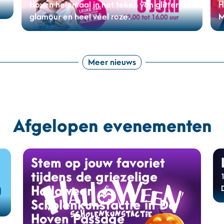
Hoven helemaal in het teken van glitter,
H
glamour en heel veel roze.
M
Meer nieuws
Afgelopen evenementen
Stem op jouw favoriet
tijdens de griezelige
Halloween
Scholenkunstactie in De
Hoven Passage