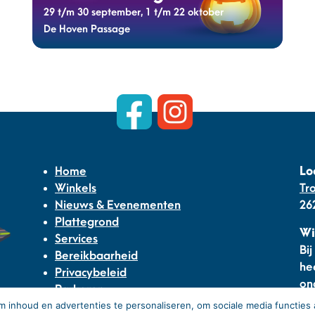
29 t/m 30 september, 1 t/m 22 oktober
De Hoven Passage
Home
Lo
Winkels
Tr
Nieuws & Evenementen
26
Plattegrond
Wi
Services
Bi
Bereikbaarheid
he
Privacybeleid
on
Parkeren
gr
 inhoud en advertenties te personaliseren, om sociale media functies