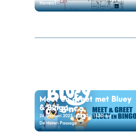
Hoven?
Meet en greet met Bluey
& Bingo
26 februari 2025 - 12.00 - 15.30 uur
De Hoven Passage