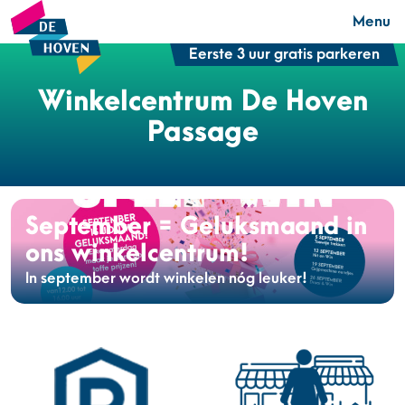
Menu
Eerste 3 uur gratis parkeren
Winkelcentrum De Hoven
Passage
September = Geluksmaand in
Gewijzigde entree
ons winkelcentrum!
Winkelcentrum De Hoven
In september wordt winkelen nóg leuker!
Bezoek je binnenkort Winkelcentrum De Hoven?