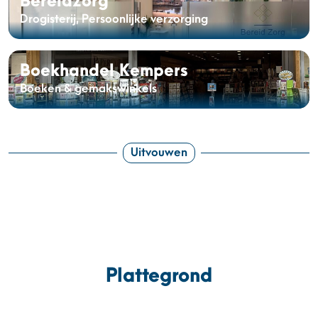
Bereidzorg
Drogisterij, Persoonlijke verzorging
Boekhandel Kempers
Boeken & gemakswinkels
Uitvouwen
Plattegrond