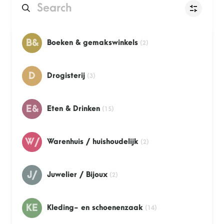
Amy’s Koffie & Broodjes
B&
Boeken & gemakswinkels
(2)
AnnDaniels Laundry
D
Drogisterij
(3)
Bakker Ammerlaan
E&
Eten & Drinken
(15)
Bloeiend.nl
W/
Warenhuis / huishoudelijk
(2)
Bonita
Bram Ladage
J/
Juwelier / Bijoux
(2)
Candy Shop
KE
Kleding- en schoenenzaak
(14)
Click & Go