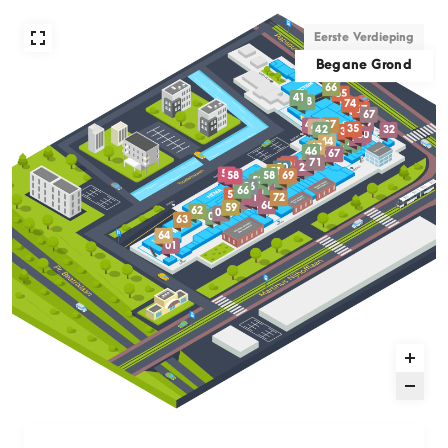
Eerste Verdieping
Begane Grond
66
65
41
38
74
67
67
33
37
40
41
35
42
32
36
30
29
28
44
27
45
46
26
67
25
71
48
03
49
22
50
21
20
51
04
54
58
69
58
47
18
53
17
56
16
66
15
57
13
72
14
11
10
68
59
62
08
07
63
64
01