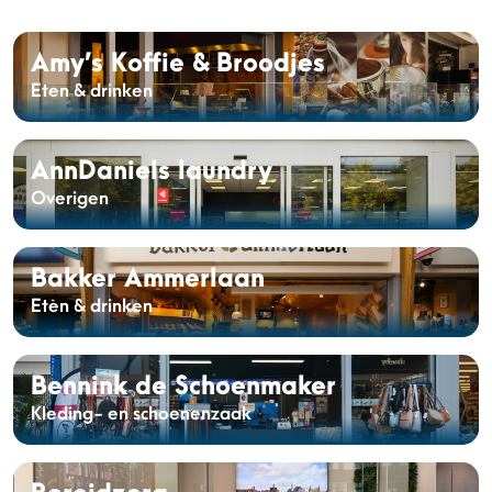
Amy’s Koffie & Broodjes
Eten & drinken
AnnDaniels laundry
Overigen
Bakker Ammerlaan
Eten & drinken
Bennink de Schoenmaker
Kleding- en schoenenzaak