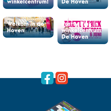
winkelcentrum!
De Hoven
Welkom in de
Pretty Pink in
Hoven
winkelcentrum
De Hoven