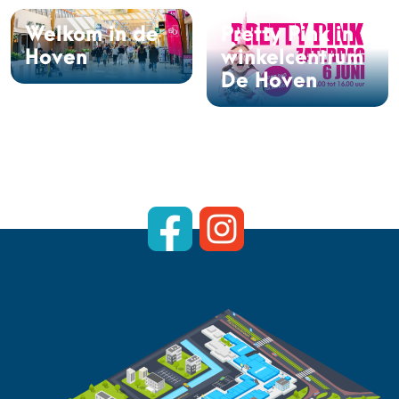
Welkom in de
Pretty Pink in
Hoven
winkelcentrum
De Hoven