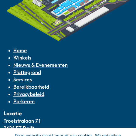
Home
Winkels
Nieuws & Evenementen
Plattegrond
Services
Bereikbaarheid
Privacybeleid
Parkeren
Locatie
Troelstralaan 71
2624 ET Delft
Deze website maakt gebruik van cookies. We gebruiken