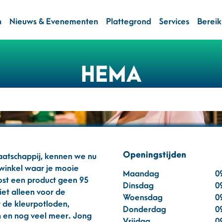
n
Nieuws & Evenementen
Plattegrond
Services
Berei
HEMA
Openingstijden
aatschappij, kennen we nu
 winkel waar je mooie
Maandag
0
kost een product geen 95
Dinsdag
0
et alleen voor de
Woensdag
0
de kleurpotloden,
Donderdag
0
n en nog veel meer. Jong
Vrijdag
0