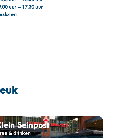
9.00 uur – 17.30 uur
esloten
leuk
Klein Seinpost
ten & drinken