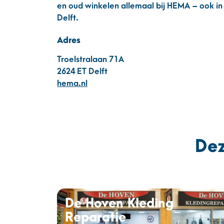
en oud winkelen allemaal bij HEMA – ook i
Delft.
Adres
Troelstralaan 71A
2624 ET Delft
hema.nl
Dez
De Hoven Kleding
Reparatie