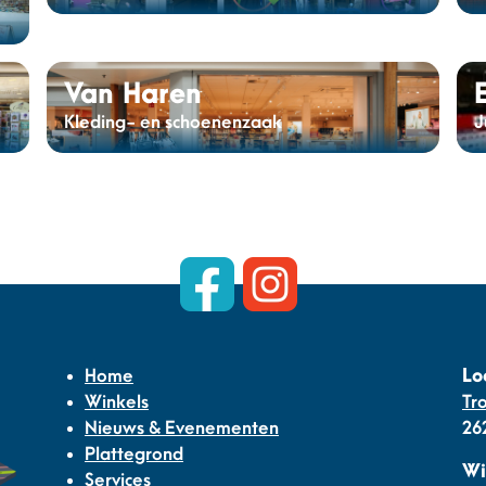
Van Haren
Kleding- en schoenenzaak
J
Home
Lo
Winkels
Tr
Nieuws & Evenementen
26
Plattegrond
Wi
Services