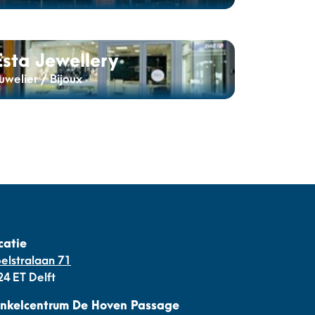
Esta Jewellery
uwelier / Bijoux
catie
oelstralaan 71
24 ET Delft
nkelcentrum De Hoven Passage