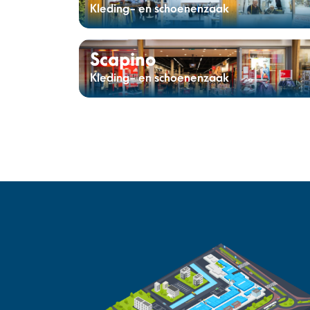
Kleding- en schoenenzaak
Scapino
Kleding- en schoenenzaak