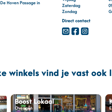
n De Hoven Passage in
Zaterdag
0
Zondag
G
Direct contact
e winkels vind je vast ook 
Boost Lokaal
Overigen
E