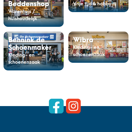
Beddenshop
Vrije tijd & hobby
Warenhuis /
huishoudelijk
Bennink de
Wibra
Schoenmaker
Kleding- en
schoenenzaak
Kleding- en
schoenenzaak