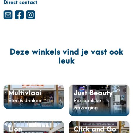
Direct contact
Deze winkels vind je vast ook
leuk
Multivlaai
Just Beauty
Eten & drinken
Persoonlijke
verzorging
Lion
Click and Go