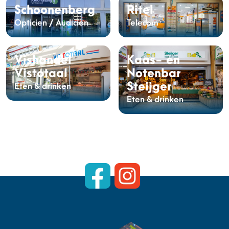
Schoonenberg
Ritel
Opticien / Audicien
Telecom
Vishandel
Kaas- en
Vistotaal
Notenbar
Steijger
Eten & drinken
Eten & drinken